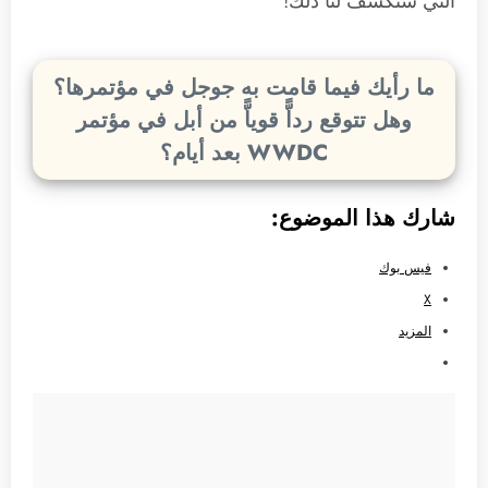
التي ستكشف لنا ذلك!
ما رأيك فيما قامت به جوجل في مؤتمرها؟
وهل تتوقع رداًّ قوياًّ من أبل في مؤتمر
WWDC بعد أيام؟
شارك هذا الموضوع:
فيس بوك
X
المزيد