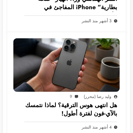
بطارية” iPhone المفاجئ في
الأسواق العربية
3 أشهر منذ النشر
وليد رضا (محرر)
9
هل انتهى هوس الترقية؟ لماذا نتمسك
بالآي-فون لفترة أطول!
4 أشهر منذ النشر