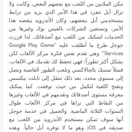
مكن الملايين من اللعب مع بعضهم البعض، وكانت ولا
تزال أبل تتفرد في هذا الأمر الذي يزيد من ترابط
مستخدمي أبل ببعضهم، وكان الأندرويد ينقصه هذا
الأمر، وتستعين الشركات بالفيس بوك وغيرها من
الخدمات لتمكنك من اللعب مع أصدقائك، لذا قررت
جوجل طرح ما أطلقت عليه “Google Play Game
Services” وهي تقدم نفس فكرة مركز الألعاب لكن
بشكل أكثر تطوراً؛ فهي تحفظ لك تقدمك في الألعاب،
فمثلاً تمسك بالجالاكسي وتلعب الطيور الغاضبة وتصل
إلى مستوى محدد، بعد ذلك تنتقل إلى تابلت نيكسس
وتفتح اللعبة لتكمل من حيث توقفت. كما يمكنك
معرفة مستوى أصدقائك وتقدمهم في الألعاب وغيرها
من النقاط التي نراها في مركز الألعاب طوال
السنوات الثلاثة الماضية. والجميل في خدمة جوجل
أنها سوف تمكن مستخدم الأندرويد من اللعب مع
صديقه في iOS وهو ما لا توفره أبل حالياً. وهذه