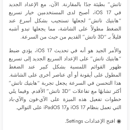
تاتش” بطيئة جدًا بالمقارنة. الآن، مع الإعداد الجديد
في iOS 17، أصبح لدى المستخدمين خيار تسريع
“هابتيك تاتش” لجعلها تستجيب بشكل أسرع عند
الضغط مطولاً على الشاشة، مما يجعلها تبدو أشبه
قليلاً بـ “3D تاتش” القديم من حيث من السرعة.
والأمر الجيد هو أنه في تحديث iOS 17، يؤدي ضبط
“هابتيك تاتش” على الإعداد السريع الجديد إلى تسريع
ظهور القوائم اللمسية بشكل كبير عند الضغط
المطول على أيقونة أو أي عناصر أخرى على الشاشة.
هذا التحسن في السرعة يجعل تجربة “هابتيك تاتش”
أكثر تشابهًا مع تفاعلات “3D تاتش” الأقدم. وفيما يلي
خطوات تفعيل هذه الميزة على الآي-فون والآي-باد
التي تعمل بنظام iOS 17 وiPadOS 17 على التوالي.
◉ افتح الإعدادات Settings.