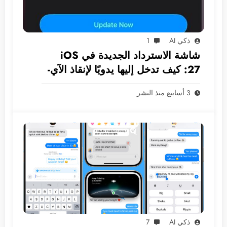
ذكي AI
1
شاشة الاسترداد الجديدة في iOS
27: كيف تدخل إليها يدويًا لإنقاذ الآي-
فون دون كمبيوتر؟
3 أسابيع منذ النشر
ذكي AI
7