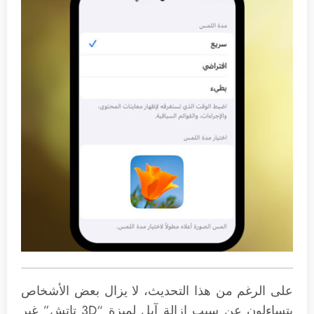
على الرغم من هذا التحديث، لا يزال بعض الأشخاص
يتساءلون عن سبب إزالة آبل لميزة “3D تاتش” غير