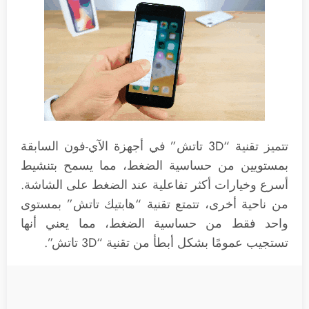
تتميز تقنية “3D تاتش” في أجهزة الآي-فون السابقة
بمستويين من حساسية الضغط، مما يسمح بتنشيط
أسرع وخيارات أكثر تفاعلية عند الضغط على الشاشة.
من ناحية أخرى، تتمتع تقنية “هابتيك تاتش” بمستوى
واحد فقط من حساسية الضغط، مما يعني أنها
تستجيب عمومًا بشكل أبطأ من تقنية “3D تاتش”.