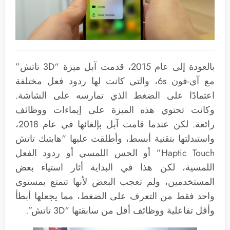
بالعودة إلى عام 2015، قدمت آبل ميزة “3D تاتش”
مع آي-فون 6s، والتي كانت لها ردود فعل مختلفة
اعتمادًا على الضغط الذي تمارسه على الشاشة.
وكانت تحتوي هذه الميزة على إيماءات ووظائف
رائعة. لكن عندما قامت آبل بإلغائها في عام 2018،
واستبدلتها بتقنية أبسط، وأطلقت عليها “هابتيك تاتش
Haptic Touch” أو الحس اللمسي أو ردود الفعل
اللمسية، لكن هذا في البداية أثار استياء بعض
المستخدمين، ولم تعجب البعض لأنها تتمتع بمستوى
واحد فقط من التعرف على الضغط، مما يجعلها أبطأ
وأقل تفاعلية ووظائف أقل‌ من سابقتها “3D تاتش”.