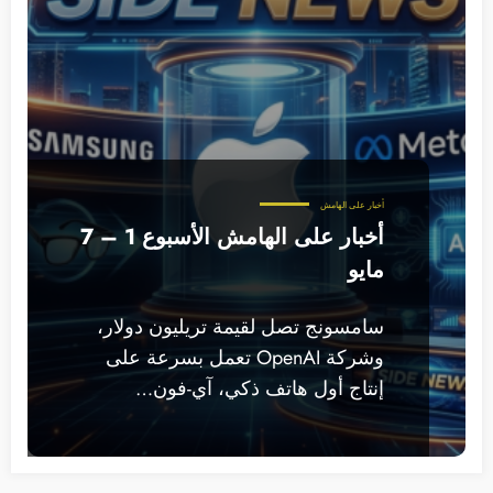
أخبار على الهامش
أخبار على الهامش الأسبوع 1 – 7
مايو
سامسونج تصل لقيمة تريليون دولار،
وشركة OpenAI تعمل بسرعة على
إنتاج أول هاتف ذكي، آي-فون…