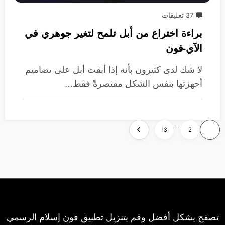
37 تعليقات
براءة اختراع من أبل تلمح لتغير جوهري في
الآي-فون
لا شك لدى كثيرون بأنه إذا أبقت أبل على تصاميم
أجهزتها بنفس الشكل مقتصرةً فقط…
تعدد
…
13
2
1
صفحات
المقالات
تصفح بشكل أفضل وقم بتنزيل تطبيق فون إسلام الرسمي