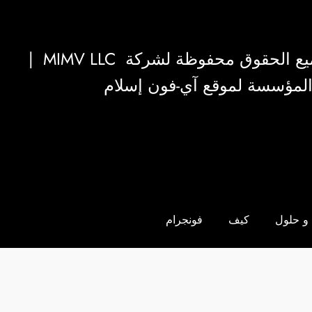
|
MIMV LLC
والمؤسسة لموقع آي-فون إسلام
و حلول
كيف
فونجرام