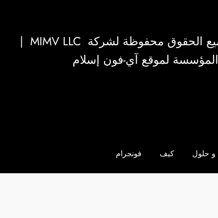
|
MIMV LLC
والمؤسسة لموقع آي-فون إسلام
و حلول
كيف
فونجرام