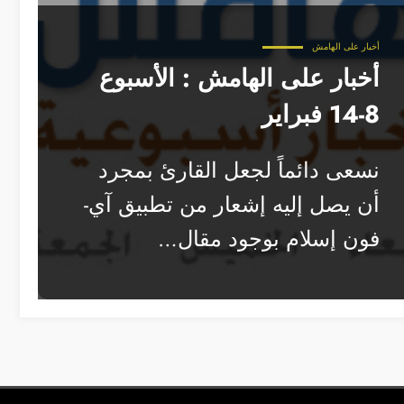
أخبار على الهامش
أخبار على الهامش : الأسبوع
8-14 فبراير
نسعى دائماً لجعل القارئ بمجرد
أن يصل إليه إشعار من تطبيق آي-
فون إسلام بوجود مقال…