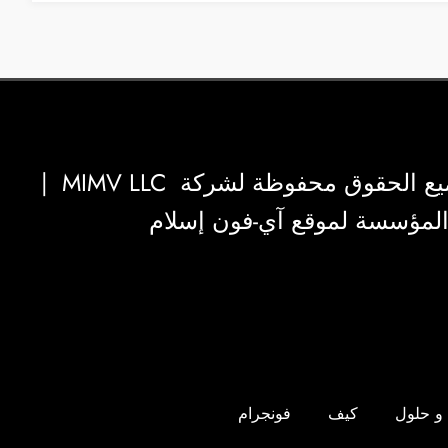
|
MIMV LLC
والمؤسسة لموقع آي-فون إسلام
و حلول
كيف
فونجرام