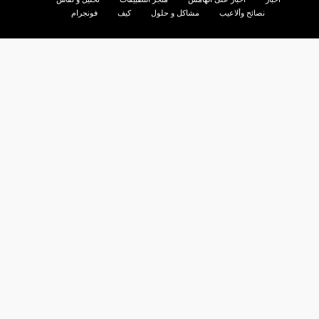
نصائح وألاعيب
مشاكل و حلول
كيف
فونجرام