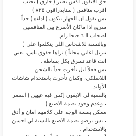
حق الايفون اكس يعتبر ( خارق ) بجنب
اقرب منافس ( سنابدراقون ٨٣٥ )
بس بقول ان الجهاز بيكون ( اداءه ) جداً
سريع اذا ماكان الأسرع بين المنافسين
اصحاب الـ٦ جيجا رام.
وبالنسبة للاشخاص اللي يتكلموا على (
تنزيل اغاني مجاناً ) تراها حقوق ناس، يعني
انت قاعد تسرق بكل بساطة .
بس فعلاً ابل تأخرت جداً بالشحن
اللاسلكي، وكمان تأخرت باستخدام شاشات
الأوليد .
بالنسبة لي الايفون إكس فيه عيبين ( السعر
، وعدم وجود بصمة الاصبع )
ممكن بصمة الوجه على كلامهم امان و أدق
، بس برضو بصمة الاصبع بالنسبة لي احسن
بالاستخدام .