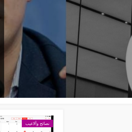
نصائح وألاعيب