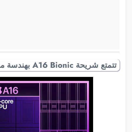
تتمتع شريحة A16 Bionic بهندسة معمارية 4 نانومتر