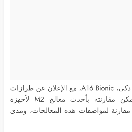
عن أحدث وأكبر شريحة هاتف ذكي، A16 Bionic، مع الإعلان عن طرازات
آي-فون 14 برو الجديدة، لكن كيف يمكن مقارنته بأحدث معالج M2 لأجهزة
نعقد مقارنة لمواصفات هذه المعالجات، ومدى