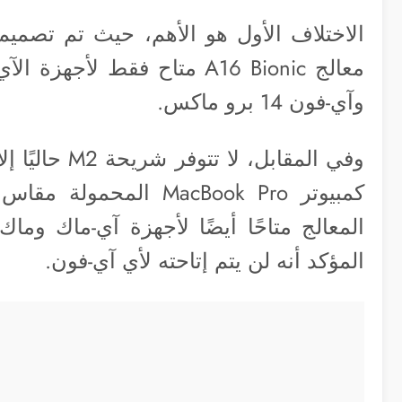
وآي-فون 14 برو ماكس.
المعالج متاحًا أيضًا لأجهزة آي-ماك وم
المؤكد أنه لن يتم إتاحته لأي آي-فون.