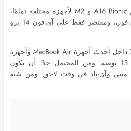
الاختلاف الأول هو الأهم، حيث تم تصميم A16 Bionic و M2 لأجهزة مختلفة تمامًا،
معالج A16 Bionic متاح فقط لأجهزة الآي-فون، ومقتصر فقط على آي-فون 14 برو
وفي المقابل، لا تتوفر شريحة M2 حاليًا إلا داخل أحدث أجهزة MacBook Air وأجهزة
كمبيوتر MacBook Pro المحمولة مقاس 13 بوصة. ومن المحتمل جدًا أن يكون
اك ميني وآي-باد في وقت لاحق. ومن شبه