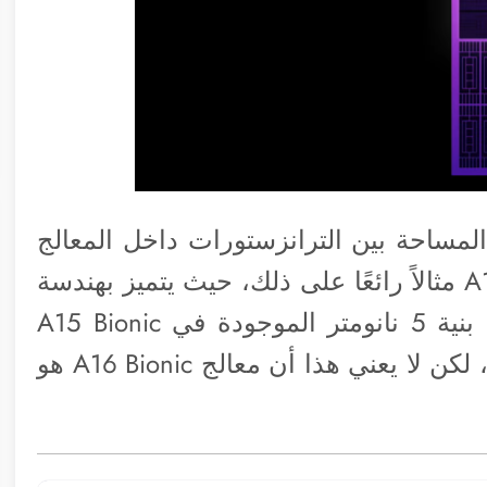
المساحة بين الترانزستورات داخل المعالج
لضمان أداء أسرع، ويعتبر معالج A16 Bionic مثالاً رائعًا على ذلك، حيث يتميز بهندسة
معمارية ثورية 4 نانومتر، وهي ترقية من بنية 5 نانومتر الموجودة في A15 Bionic
الأقدم. ويستخدم معالج M2 بنية 5 نانومتر، لكن لا يعني هذا أن معالج A16 Bionic هو