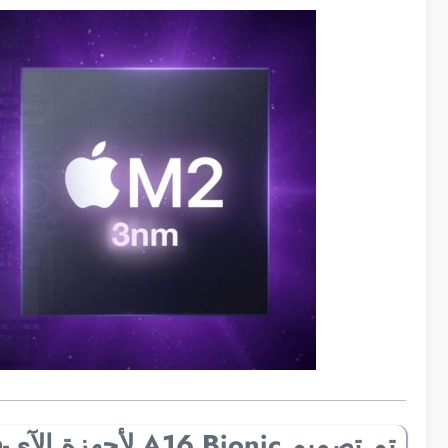
تم تصميم A16 Bionic لأجهزة الآي-فون