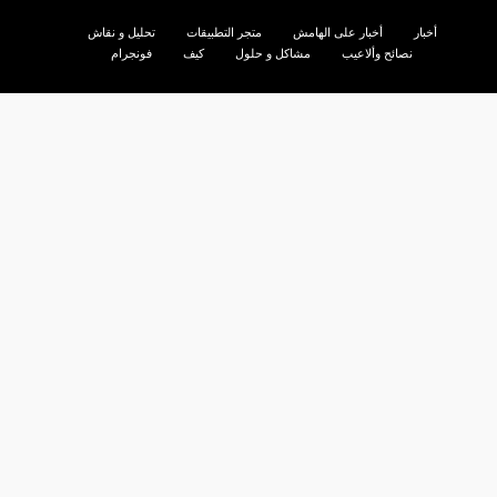
أخبار
أخبار على الهامش
متجر التطبيقات
تحليل و نقاش
نصائح وألاعيب
مشاكل و حلول
كيف
فونجرام