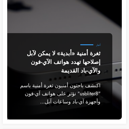
أخبار
ثغرة أمنية «أبدية» لا يمكن لآبل
إصلاحها تهدد هواتف الآي-فون
والآي-باد القديمة
اكتشف باحثون أمنيون ثغرة أمنية باسم
"usbliter8" تؤثر على هواتف آي-فون
وأجهزة آي-باد وساعات آبل…