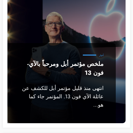
أخبار
ملخص مؤتمر أبل ومرحباً بالآي-
فون 13
انتهى منذ قليل مؤتمر أبل للكشف عن
عائلة الآي فون 13. المؤتمر جاء كما
هو…