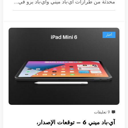
محدثة من طرازات آي-باد ميني وآي-باد برو في…
أخبار
9 تعليقات
آي-باد ميني 6 – توقعات الإصدار،