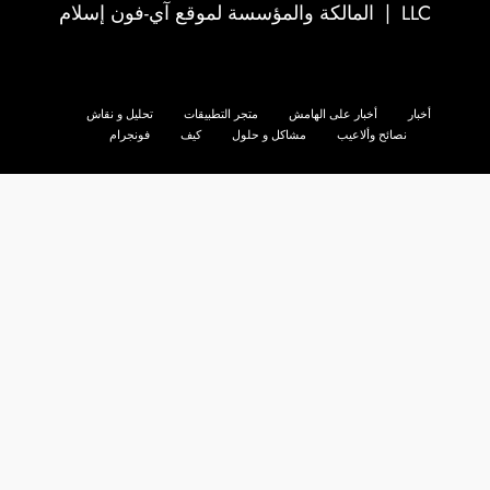
LLC
| المالكة والمؤسسة لموقع آي-فون إسلام
أخبار
أخبار على الهامش
متجر التطبيقات
تحليل و نقاش
نصائح وألاعيب
مشاكل و حلول
كيف
فونجرام