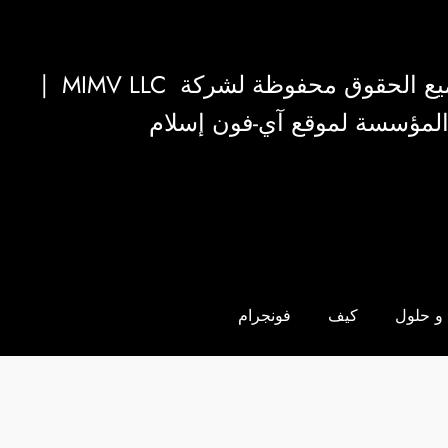
|
MIMV LLC
والمؤسسة لموقع آي-فون إسلام
و حلول
كيف
فونجرام