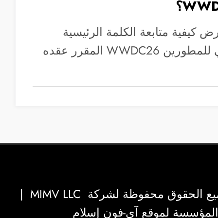
ض كيفية متابعة الكلمة الرئيسية
لمؤتمر آبل العالمي للمطورين WWDC26 المقرر عقده
|
MIMV LLC
والمؤسسة لموقع آي-فون إسلام