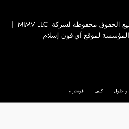
|
MIMV LLC
والمؤسسة لموقع آي-فون إسلام
و حلول
كيف
فونجرام