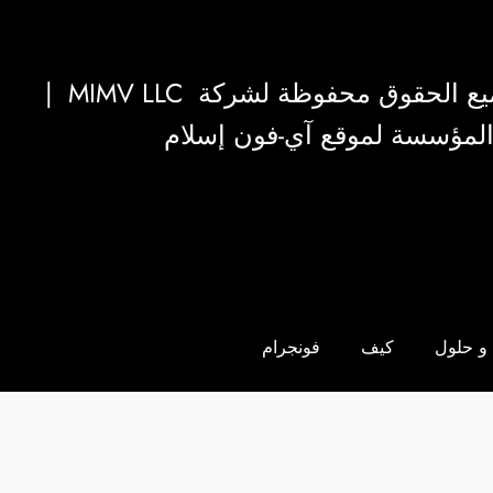
|
MIMV LLC
والمؤسسة لموقع آي-فون إسلام
و حلول
كيف
فونجرام