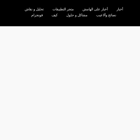
أخبار
أخبار على الهامش
متجر التطبيقات
تحليل و نقاش
نصائح وألاعيب
مشاكل و حلول
كيف
فونجرام