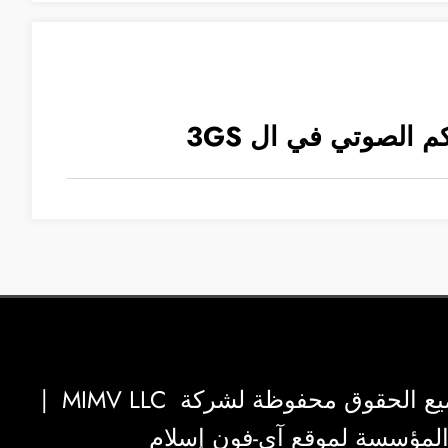
 الصوتي في ال 3GS
|
MIMV LLC
والمؤسسة لموقع آي-فون إسلام