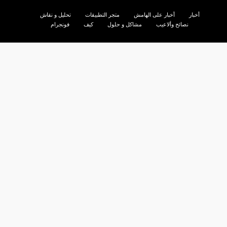
أخبار
أخبار على الهامش
متجر التطبيقات
تحليل و نقاش
نصائح وألاعيب
مشاكل و حلول
كيف
فونجرام