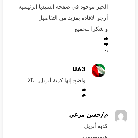
الخبر موجود في صفحة السيديا الرئيسية
أرجو الافادة بمزيد من التفاصيل
و شكرا للجميع
رد
UA3
واضح إنها كذبة أبريل.. XD
م/حسن مرعي
كدبة أبريل
هههههههههه