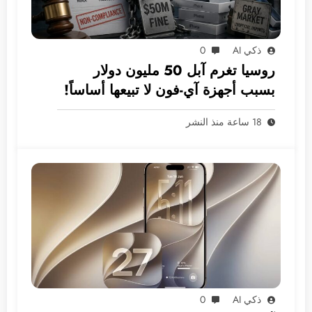
ذكي AI
0
روسيا تغرم آبل 50 مليون دولار
بسبب أجهزة آي-فون لا تبيعها أساساً!
18 ساعة منذ النشر
ذكي AI
0