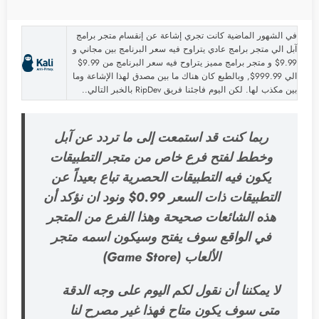
في الشهور الماضية كانت تجري إشاعة عن إنقسام متجر برامج
آبل الي متجر برامج عادي يتراوح فيه سعر البرنامج بين مجاني و
9.99$ و متجر برامج مميز يتراوح فيه سعر البرنامج من 9.99$
الي 999.99$, وبالطبع كان هناك ما بين مصدق لهذا الإشاعة وما
بين مكذب لها. لكن اليوم فاجئنا فريق RipDev بالخبر التالي..
ربما كنت قد استمعت إلى ما تردد عن آبل
وخطط لفتح فرع خاص من متجر التطبيقات
يكون فيه التطبيقات الحصرية تباع بعيداً عن
التطبيقات ذات السعر 0.99$ ونود ان نؤكد أن
هذه الشائعات صحيحة وهذا الفرع من المتجر
في الواقع سوف يفتح وسيكون اسمه متجر
الألعاب (Game Store)
لا يمكننا أن نقول لكم اليوم على وجه الدقة
متى سوف يكون متاح فهذا غير مصرح لنا