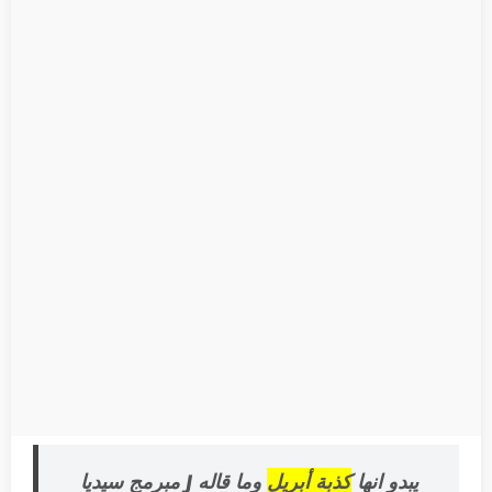
يبدو انها
كذبة أبريل
وما قاله J مبرمج سيديا