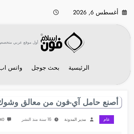
لتجاوز
لى
أغسطس 6, 2026
لمحتوى
أول موقع عربي متخصص في 
الرئيسية
بحث جوجل
واتس اب
أصنع حامل آي-فون من معالق وشوك
عام
مدير المدونة
16 سنة منذ النشر
40 تعليقا