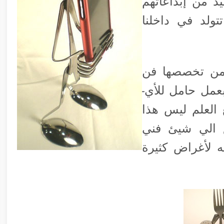
د من إبداعاتهم
تولد في داخلنا
Jennings M ومن ضمن تخصصها فن
مل حامل للأي-
العلم ليس هذا
 الي شيئ فني
ه لأغراض كثيرة