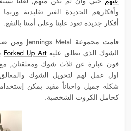
عنهم
حتي وان لم نكن منهم, لعلنا نستفي
وأفكارهم الجديدة الغير تقليدية وربما ت
أفكار جديدة تعود علينا وعلي أمتنا بالنفع.
قامت مجموعة etal
الشوك الذي تطلق عليه
Forked Up Art
بع
فون عبارة عن ثلاث شوك ومعلقتان, مع 
اول عمل لهم لتحويل الشوك والمعالق
شكله جميل واحياناً مفيد يمكن إستخدام
كحامل الكروت الشخصية.