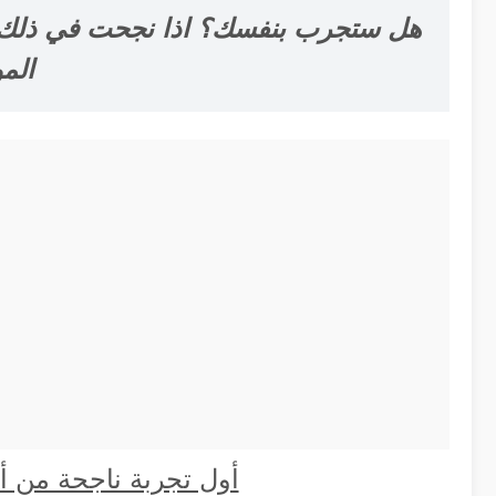
هل ستجرب بنفسك؟ اذا نجحت في ذلك 
الم
أول تجربة ناجحة من أخي