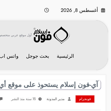
لتجاوز
لى
أغسطس 8, 2026
لمحتوى
أول موقع عربي متخصص في 
الرئيسية
بحث جوجل
واتس اب
آي-فون إسلام يستحوذ على موقع أي
فونجرام
مدير المدونة
16 سنة منذ النشر