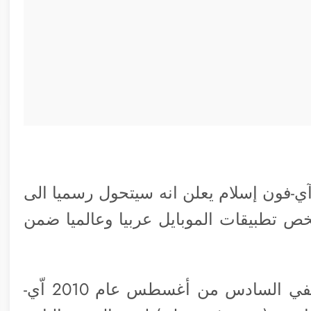
 التاسع والعشرين من يوليو عام 2010 آي-فون إسلام يعلن انه سيتحول رسميا الى
 تطبيقات الموبايل عربيا وعالميا ضمن
ولأن العمل الجماعي اكثر عطاءً وانتاجاً ففي السادس من أغسطس عام 2010 اّي-