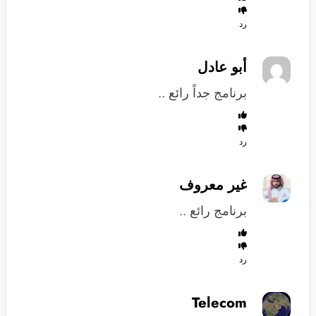
رد
أبو عادل
برنامج جداً رائع ..
رد
غير معروف
برنامج رائع ..
رد
Telecom