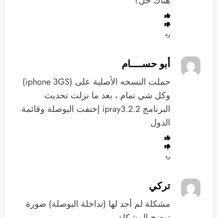
هناك حل؟
رد
أبو حســــام
حملت النسخه الأصلية على (iphone 3GS)
وكل شي تمام ، بعد ما نزلت تحديث
البرنامج ipray3.2.2 إختفت البوصلة وقائمة
الدول
رد
تركي
مشكلة لم أجد لها (تداخلة البوصلة) صورة
توضح المشكلة