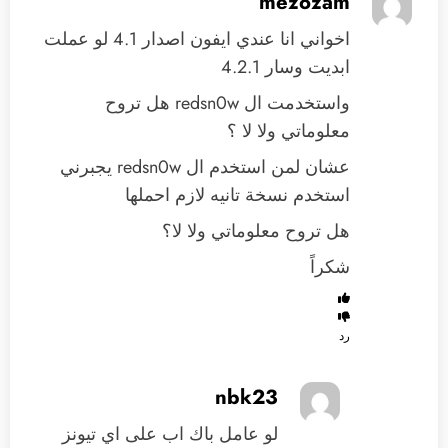
mezozam
اخواني انا عندي ايفون اصدار 4.1 لو عملت
ابديت وسار 4.2.1
واستخدمت ال redsn0w هل تروح
معلوماتي ولا لا ؟
عشان لمن استخدم ال redsn0w يجبرني
استخدم نسخة تانيه لازم احملها
هل تروح معلوماتي ولا لا؟
شكراً
رد
nbk23
لو عامل باك اب على اي تيونز