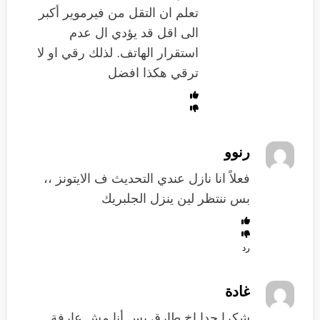
تعلم ان التقل من فيرموير أكبر
الى اقل قد يؤدي ال عدم
استقرار الهاتف. لذلك رقي او لا
ترقي هكذا افضل
رنوو
فعلاً انا نازل عندي التحديث ف الايتونز ،،
بس ننتظر لين ينزل الجلبريك
رد
غادة
شكرا جدا اخ طارق بس أنا مش عارفة