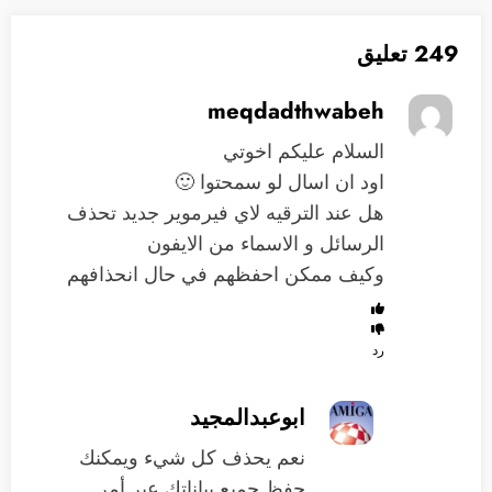
249 تعليق
meqdadthwabeh
السلام عليكم اخوتي
اود ان اسال لو سمحتوا 🙂
هل عند الترقيه لاي فيرموير جديد تحذف
الرسائل و الاسماء من الايفون
وكيف ممكن احفظهم في حال انحذافهم
رد
ابوعبدالمجيد
نعم يحذف كل شيء ويمكنك
حفظ جميع بياناتك عبر أمر