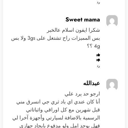
رد
Sweet mama
شكرا ايفون اسلام عالخبر
بس المميزات راح تشتغل على 3gs ولا بس
4g ؟؟
رد
عبدالله
ارجو حد يرد علي
أنا كان عندي اي باد ثري جي انسرق مني
قبل شهرين مع كل اوراقي واثباتاتي
الرسمية بالاضافة لسيارتي وأجهزة آخرا لي
فهل يوجد امل ولو مدفوع بايجاد جهازي