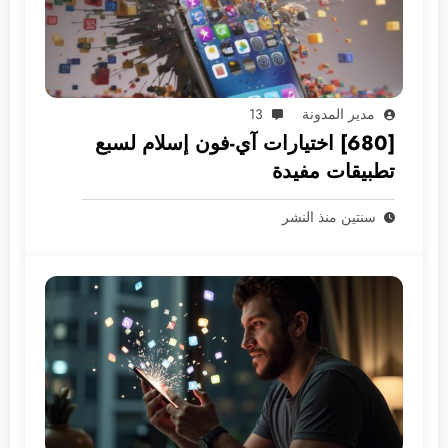
مدير المدونة
13
[680] اختيارات آي-فون إسلام لسبع
تطبيقات مفيدة
سنتين منذ النشر