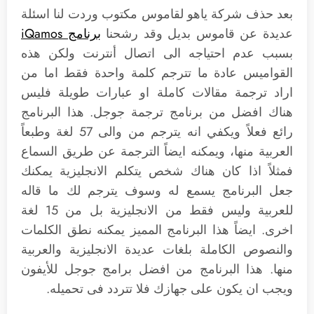
بعد حذف شركة ياهو لقاموس مكتوب وردت لنا اسئلة
عديدة عن قاموس بديل وقد رشحنا
برنامج iQamos
بسبب عدم احتياجه الى اتصال أنترنت ولكن هذه
القواميس عادة ما تترجم كلمة واحدة فقط اما من
اراد ترجمة مقالات كاملة او عبارات طويلة فليس
هناك افضل من برنامج ترجمة جوجل. هذا البرنامج
رائع فعلاً ويكفي انه يترجم من والى 57 لغة وطبعاً
العربية منها، ويمكنه ايضاً الترجمة عن طريق السماع
فمثلاً اذا كان هناك شخص يتكلم الانجليزية يمكنك
جعل البرنامج يسمع له وسوف يترجم لك ما قاله
للعربية وليس فقط من الانجليزية بل من 15 لغة
اخرى. ايضاً هذا البرنامج المميز يمكنه نطق الكلمات
والنصوص الكاملة بلغات عديدة الانجليزية والعربية
منها. هذا البرنامج من افضل برامج جوجل للأيفون
ويجب ان يكون على جهازك فلا تتردد فى تحميله.