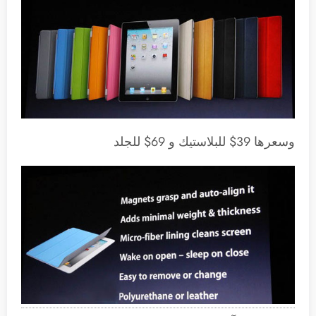
وسعرها 39$ للبلاستيك و 69$ للجلد