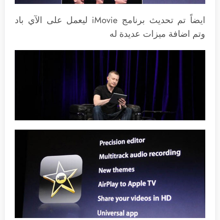
ايضاً تم تحديث برنامج iMovie ليعمل على الآي باد
وتم اضافة ميزات عديدة له