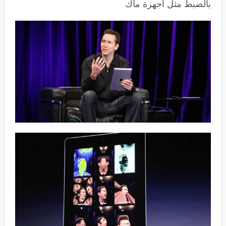
بالضبط مثل أجهزة ماك