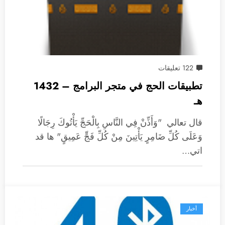
122 تعليقات
تطبيقات الحج في متجر البرامج – 1432
هـ
قال تعالي "وَأَذِّنْ فِي النَّاسِ بِالْحَجِّ يَأْتُوكَ رِجَالًا
وَعَلَى كُلِّ ضَامِرٍ يَأْتِينَ مِنْ كُلِّ فَجٍّ عَمِيقٍ" ها قد
اتي…
أخبار