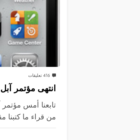
416 تعليقات
انتهى مؤتمر آبل –
تابعنا أمس مؤتمر آ
من قراء ما كتبنا م