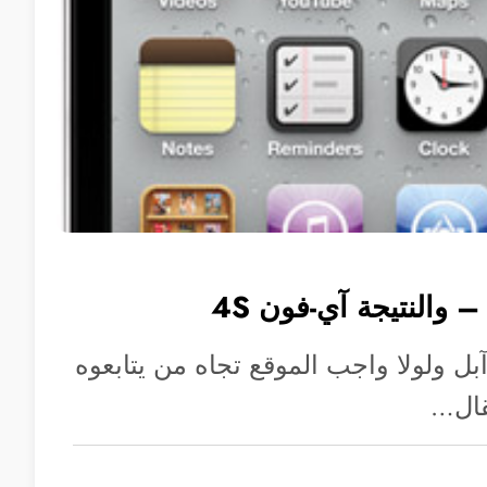
 والنتيجة آي-فون 4S
بل ولولا واجب الموقع تجاه من يتابعوه
قال…