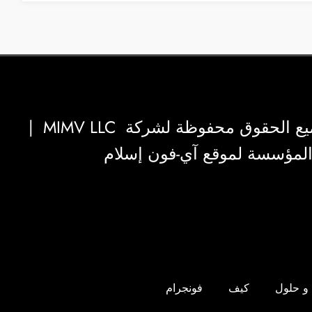
|
MIMV LLC
والمؤسسة لموقع آي-فون إسلام
و حلول
كيف
فونجرام