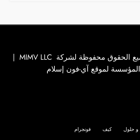
|
MIMV LLC
والمؤسسة لموقع آي-فون إسلام
و حلول
كيف
فونجرام