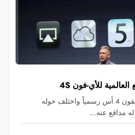
لعالمية للأي-فون 4S
منذ الإعلان عن الأيفون 4 أس رسمياً واختلف حوله
 له مدافع عنه…