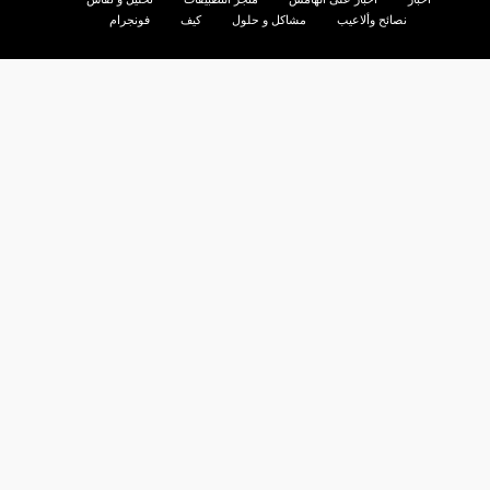
نصائح وألاعيب
مشاكل و حلول
كيف
فونجرام