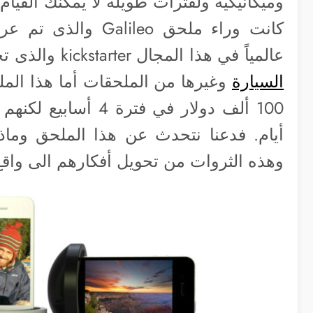
وميكانيكية ولفترات طويلة لا يمكنك القيام
كانت وراء ملحق leo
عالمياً في هذا المجال kickstarter والذى تحدثنا عن
السيارة
وغيرها من الملحقات أما هذا الم
أيام. فدعنا نتحدث عن هذا الملحق وماذ
وهذه الثروات من تحويل أفكارهم الى واق