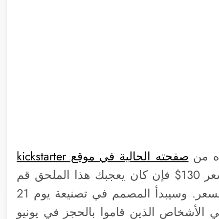
صفحته الحالية في موقع kickstarter
وبعد ذلك سبصبح متوافر في الأسواق بسعر 130$ فإن كان يعجبك هذا الملحق قم
بحجزه الآن وقم بتوفير هذا الفارق في السعر. وسيبدأ المصمم في تصنيعة يوم 21
ي الأشخاص الذين قاموا بالحجز في يونيو