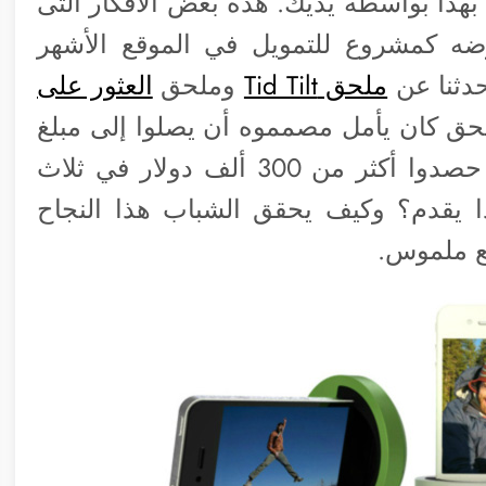
 بهذا بواسطة يديك. هذه بعض الأفكار التى
Gali والذى تم عرضه كمشروع للتمويل في الموقع الأشهر
ملحق Tid Tilt
وملحق
العثور على
لحق كان يأمل مصمموه أن يصلوا إلى مبلغ
100 ألف دولار في فترة 4 أسابيع لكنهم حصدوا أكثر من 300 ألف دولار في ثلاث
ا يقدم؟ وكيف يحقق الشباب هذا النجاح
ع ملموس.