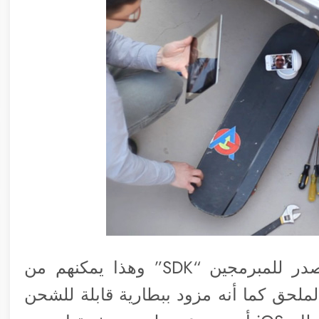
كما قام مصمموا هذا الملحق بفتح المصدر للمبرمجين “SDK” وهذا يمكنهم من
لملحق كما أنه مزود ببطارية قابلة للشحن