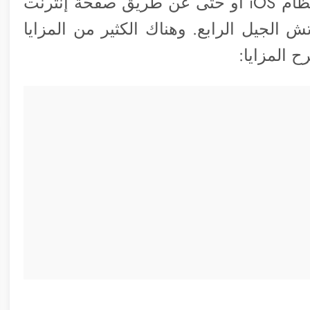
ويمكنك التحكم به عن طريق تطبيق في نظام iOS أو حتى عن طريق صفحة إنترنت
 و 4S والآي بود تاتش الجيل الرابع. وهناك الكثير من المزايا
 المزايا: