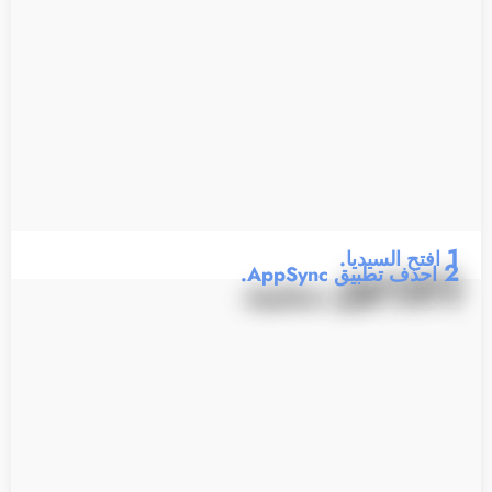
1
افتح السيديا.
2
احذف تطبيق AppSync.