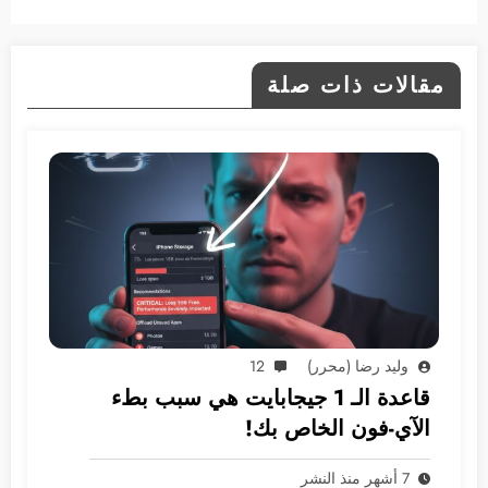
مقالات ذات صلة
وليد رضا (محرر)
12
قاعدة الـ 1 جيجابايت هي سبب بطء
الآي-فون الخاص بك!
7 أشهر منذ النشر