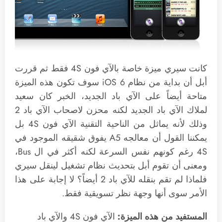
كانت سيري ميزة خاصة بالآي فون 4S فقط ثم قررت
أبل أن بداية من نظام iOS 6 سوف تكون هذه الميزة
متاحة أيضاً على الآي باد الجديد، الخبر كان سعيد
لملاك الآي باد الجديد لكنه محزن لاصحاب الآي باد 2
وذلك لأنه يماثل من الناحية التقنية الآي فون 4S بل
يمكننا القول أن معالجه A5 يفوق شقيقه الموجود في
4S رغم كونهم نفس السرعة لكنه أكثر في ال Bus،
ومعنى أن تقوم أبل بتحديث نظام تشغيل لينقل سيري
فلماذا لم تقم بنقله للآي باد 2 أيضاً؟ لا إجابة على هذا
الأمر سوى أنها وجهة نظر تسويقية فقط.
المستفيد من هذه الميزة:
الآي فون 4S والآي باد