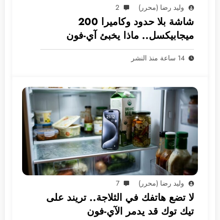
وليد رضا (محرر)
2
شاشة بلا حدود وكاميرا 200
ميجابيكسل.. ماذا يخبئ آي-فون
2028؟
14 ساعة منذ النشر
وليد رضا (محرر)
7
لا تضع هاتفك في الثلاجة.. تريند على
تيك توك قد يدمر الآي-فون