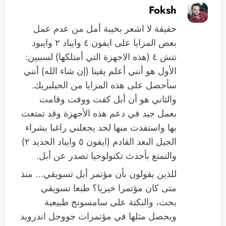
Foksh
حقيقة لا اشعر بخيبة أمل من عدم عمل
بعض المزايا على ايفون ٤ وايباد ٢ وايبود
تتش ٤ (هذه الاجهزة التي أمتلكها) لسببين:
الأول هو أنني أعلم يقينا (إن شاء الله) أنني
سأحصل على هذه المزايا من الجيلبريك.
والثاني هو أن أبل كفت ووفت وقامت
بعمل جيد في دعم هذه الأجهزة وقد تمتعت
بها واستفدت منها لحد يجعلني راغبا بشراء
الجيل البعد القادم (ايفون ٥ وايباد الجديد ٢)
والتمتع بأحدث تكنولوجيا تصدر عن أبل.
للذين يقولون بأن مؤتمر أبل تسويقي… منذ
متى كان مؤتمرا خيريا؟ طبعا تسويقي
بحت، والنكتة على سامسونج طبيعية
ويحصل مثلها في مؤتمرات جووجل اندرويد