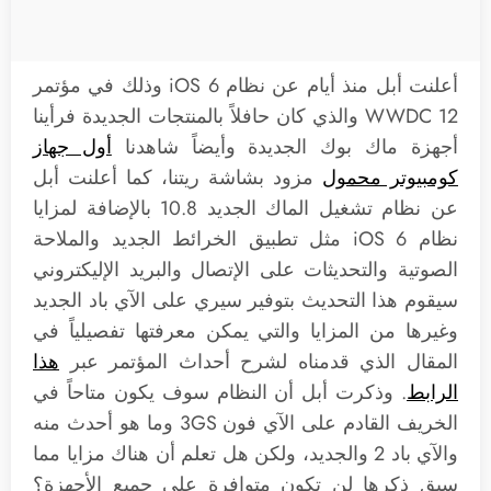
أعلنت أبل منذ أيام عن نظام iOS 6 وذلك في مؤتمر
WWDC 12 والذي كان حافلاً بالمنتجات الجديدة فرأينا
أجهزة ماك بوك الجديدة وأيضاً شاهدنا
أول جهاز
كومبيوتر محمول
مزود بشاشة ريتنا، كما أعلنت أبل
عن نظام تشغيل الماك الجديد 10.8 بالإضافة لمزايا
نظام iOS 6 مثل تطبيق الخرائط الجديد والملاحة
الصوتية والتحديثات على الإتصال والبريد الإليكتروني
سيقوم هذا التحديث بتوفير سيري على الآي باد الجديد
وغيرها من المزايا والتي يمكن معرفتها تفصيلياً في
المقال الذي قدمناه لشرح أحداث المؤتمر عبر
هذا
الرابط
. وذكرت أبل أن النظام سوف يكون متاحاً في
الخريف القادم على الآي فون 3GS وما هو أحدث منه
والآي باد 2 والجديد، ولكن هل تعلم أن هناك مزايا مما
سبق ذكرها لن تكون متوافرة على جميع الأجهزة؟