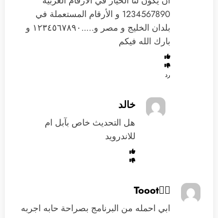
ان يكون لنا الخيار في الأرقام العربية
1234567890 و الأرقام المستعملة في
بلدان الخليج و مصر و…..١٢٣٤٥٦٧٨٩٠ و
بارك الله فيكم
رد
خالد
هل التحديث خاص بآبل ام
للاندرويد
Tooot
ابي احمله من البرنامج بصراحة حابه اجربه