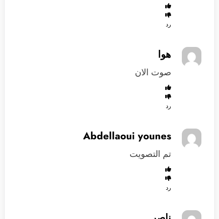
رد
هوا
صوت الان
رد
Abdellaoui younes
تم التصويت
رد
ناصر