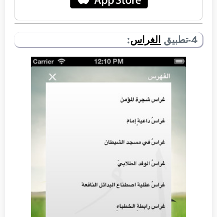
4-تطبيق
الغراس
: