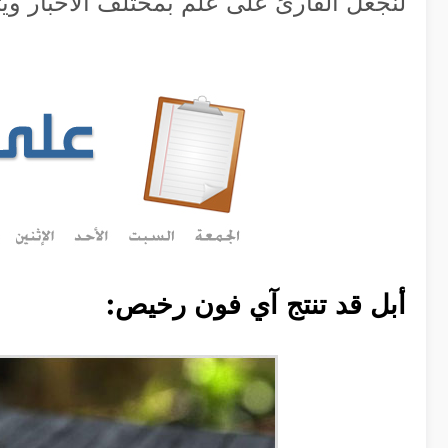
لنجعل القارئ على علم بمختلف الأخبار ويتأ
أبل قد تنتج آي فون رخيص: