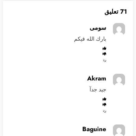
71 تعليق
سومى
بارك الله فيكم
رد
Akram
جيد جدآ
رد
Baguine