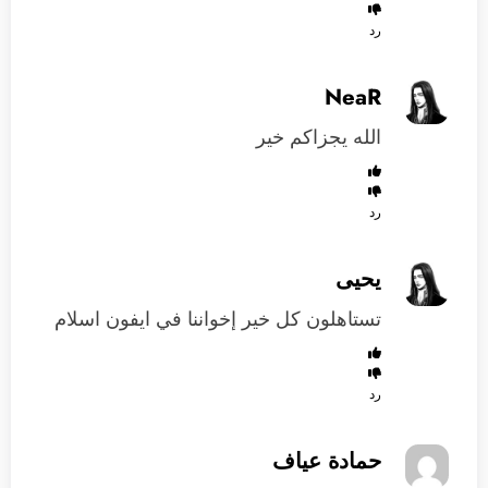
رد
NeaR
الله يجزاكم خير
رد
يحيى
تستاهلون كل خير إخواننا في ايفون اسلام
رد
حمادة عياف