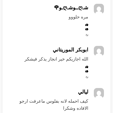
شـღــوشـღـو🌹
مره حلووو
رد
ابوبكر الموريتاني
الله اجازيكم خير انجاز يذكر فيشكر
رد
ليالي
كيف احمله لانه بفلوس ماعرفت ارجو
الافاده وشكرا