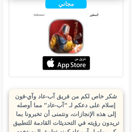
مجاني
المطور
Unknown
شكر خاص لكم من فريق آب-عاد وآي-فون
إسلام على دعكم لـ “آب-عاد” مما أوصله
إلى هذه الإنجازات، ونتمنى أن تخبرونا بما
تريدون رؤيته في التحديثات القادمة للتطبيق
كي يواصل آب-عاد كونه تطبيق المستخدم