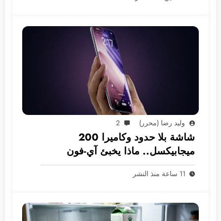
وليد رضا (محرر)
2
شاشة بلا حدود وكاميرا 200
ميجابيكسل.. ماذا يخبئ آي-فون
2028؟
11 ساعة منذ النشر