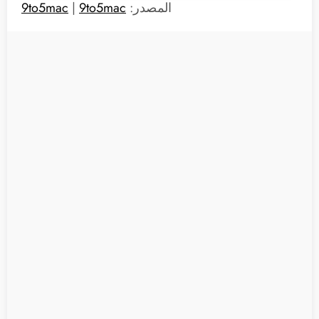
المصدر:
9to5mac
|
9to5mac