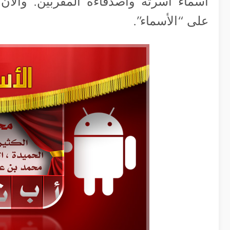
أسماء أسرته وأصدقاءه المقربين. والآ
على “الأسماء”.