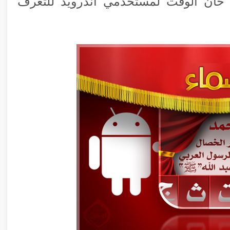
ن حان الوقت لمستخدمي أندرويد للتعرف