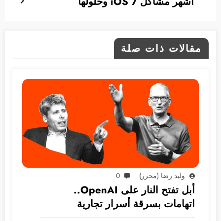
أشهر مشاكل iOS 7 وحلولها
مقالات ذات صلة
وليد رضا (محرر)
0
أبل تفتح النار على OpenAI..
اتهامات بسرقة أسرار تجارية