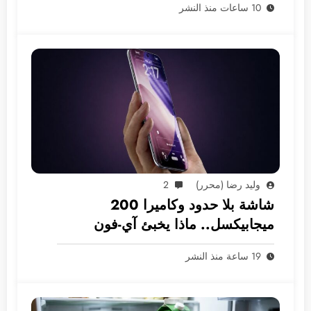
10 ساعات منذ النشر
وليد رضا (محرر)
2
شاشة بلا حدود وكاميرا 200
ميجابيكسل.. ماذا يخبئ آي-فون
2028؟
19 ساعة منذ النشر