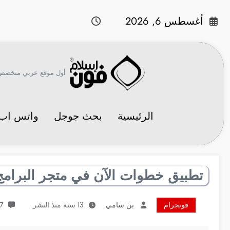
لتجاوز
لى
أغسطس 6, 2026
لمحتوى
أول موقع عربي متخصص في 
الرئيسية
بحث جوجل
واتس اب
تطبيق خطوات الآن في متجر البرامج
فونجرام
بن سامي
13 سنة منذ النشر
67 ت