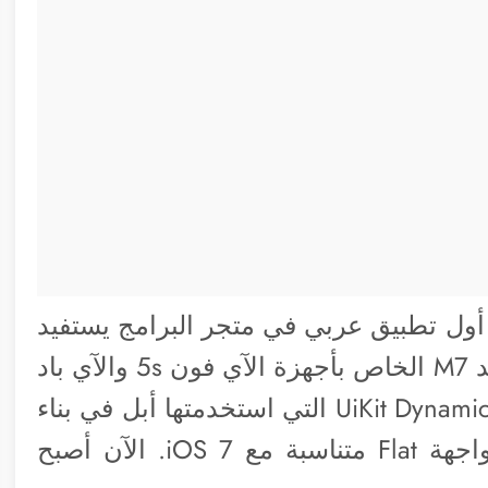
أول تطبيق عربي في متجر البرامج يستفيد
من أحدث تقنيات أبل مثل المعالج المساعد M7 الخاص بأجهزة الآي فون 5s والآي باد
Air وميني ريتنا بالإضافة إلى اعتمدنا على UiKit Dynamic التي استخدمتها أبل في بناء
نظام iOS 7 والعديد من خلفيات Blur وواجهة Flat متناسبة مع iOS 7. الآن أصبح