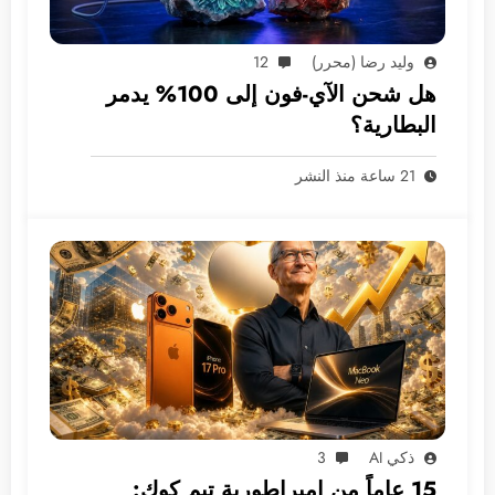
وليد رضا (محرر)
12
هل شحن الآي-فون إلى 100% يدمر
البطارية؟
21 ساعة منذ النشر
ذكي AI
3
15 عاماً من إمبراطورية تيم كوك: