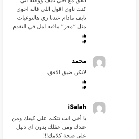
اتفق مع اخي نايف ووالله اني
كنت ناوي اقول اللي قاله اخوي
نايف مادام عندنا زي هالنوعيات
مثل “معز” مافيه امل في التقدم
محمد
لاتكن ضيق الافق،
iSalah
يا أخي انت تتكلم على كيفك ومن
عندك ومن عقلك بدون اي دليل
على صحة كلامك!!!