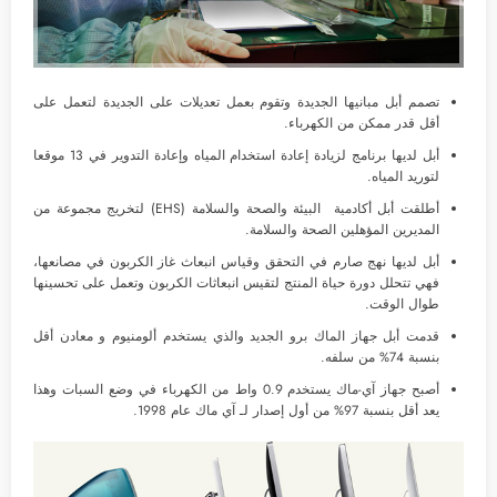
تصمم أبل مبانيها الجديدة وتقوم بعمل تعديلات على الجديدة لتعمل على
أقل قدر ممكن من الكهرباء.
أبل لديها برنامج لزيادة إعادة استخدام المياه وإعادة التدوير في 13 موقعا
لتوريد المياه.
أطلقت أبل أكادمية البيئة والصحة والسلامة (EHS) لتخريج مجموعة من
المديرين المؤهلين الصحة والسلامة.
أبل لديها نهج صارم في التحقق وقياس انبعاث غاز الكربون في مصانعها،
فهي تتحلل دورة حياة المنتج لتقيس انبعاثات الكربون وتعمل على تحسينها
طوال الوقت.
قدمت أبل جهاز الماك برو الجديد والذي يستخدم ألومنيوم و معادن أقل
بنسبة 74% من سلفه.
أصبح جهاز آي-ماك يستخدم 0.9 واط من الكهرباء في وضع السبات وهذا
يعد أقل بنسبة 97% من أول إصدار لـ آي ماك عام 1998.