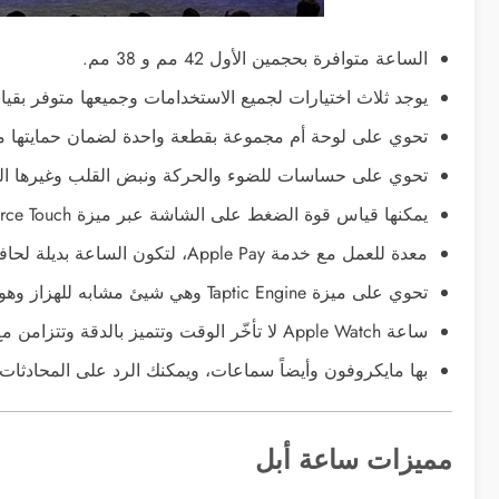
الساعة متوافرة بحجمين الأول 42 مم و 38 مم.
يوجد ثلاث اختيارات لجميع الاستخدامات وجميعها متوفر بقيا
تحوي على لوحة أم مجموعة بقطعة واحدة لضمان حمايتها من 
تحوي على حساسات للضوء والحركة ونبض القلب وغيرها الك
يمكنها قياس قوة الضغط على الشاشة عبر ميزة Force Touch.
معدة للعمل مع خدمة Apple Pay، لتكون الساعة بديلة لحافظة نقودك.
تحوي على ميزة Taptic Engine وهي شيئ مشابه للهزاز وهو مخصص للإشعارات.
ساعة Apple Watch لا تأخّر الوقت وتتميز بالدقة وتتزامن مع عدة خدمات لضمان ذلك.
بها مايكروفون وأيضاً سماعات، ويمكنك الرد على المحادثات
مميزات ساعة أبل