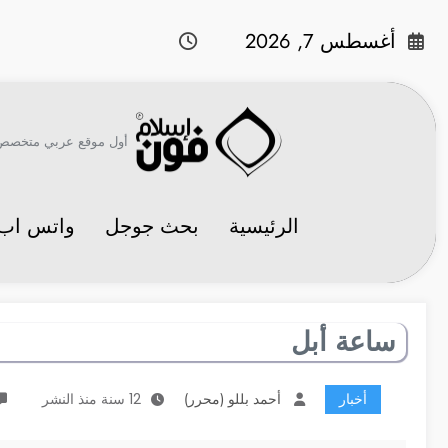
لتجاوز
لى
أغسطس 7, 2026
لمحتوى
أول موقع عربي متخصص في 
الرئيسية
بحث جوجل
واتس اب
ساعة أبل
أخبار
أحمد بللو (محرر)
12 سنة منذ النشر