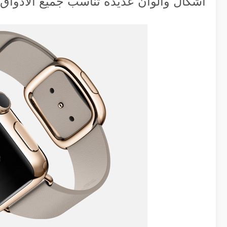
أشكال وألوان عديدة تناسب جميع الأذواق