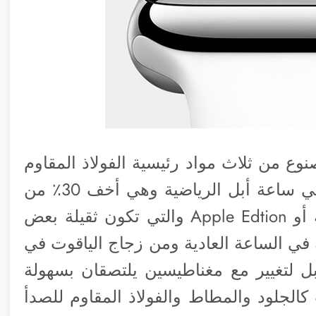
وع من ثلاث مواد رئيسية الفولاذ المقاوم
للصداً في ساعة أبل العادية والألومنيوم في ساعة أبل الرياضية وهي أخف 30٪ من
العادية وذهب عيار 18 بساعة أبل الخاصة أو Apple Edtion والتي تكون ثقيلة بعض
في الساعة العادية ومن زجاج الياقوت في
ل لتغيير مع مغناطيسين يلتصقان بسهولة
الجلود والمطاط والفولاذ المقاوم للصدأ