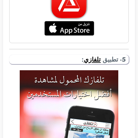
5- تطبيق
تلفازي
: