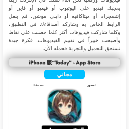
فيديوهات ورفعها لكن أثناء تنقلك في الإنترنت ربما
يعجبك فيديو على اليوتيوب أو فيميو أو فاين أو
إنتسجرام أو ميتاكافيه أو دايلي موشن، قم بنقل
الرابط الخاص به وشاركه أصدقاءك في التطبيق،
وكلما شاركت فيديوهات أكثر كلما حصلت على نقاط
وأصبحت خبيراً في تقييم الفيديوهات. فكرة جيدة
تستحق التحميل والتجربة فحمله الآن.
iPhone 版“Today” - App Store
مجاني
المطور
Unknown