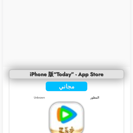
iPhone 版“Today” - App Store
مجاني
المطور
Unknown