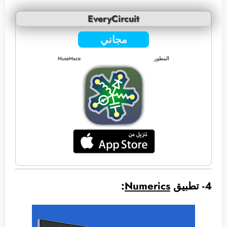
EveryCircuit
مجاني
المطور
MuseMaze
4- تطبيق
Numerics
: