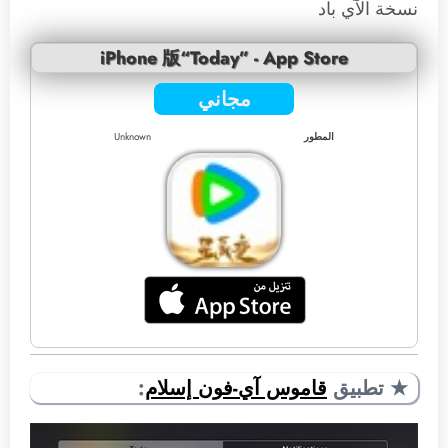
نسخة الآي باد
iPhone 版“Today” - App Store
مجاني
المطور
Unknown
★ تطبيق
قاموس آي-فون إسلام
: