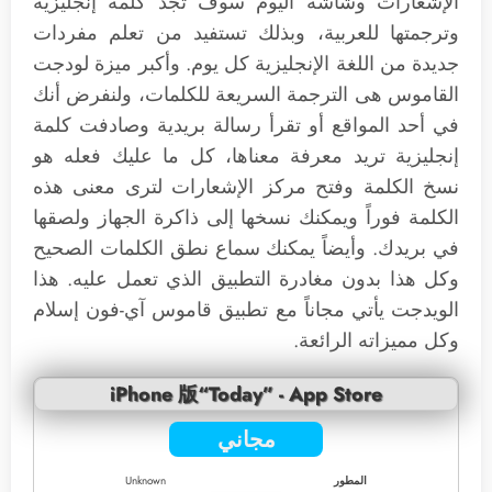
الإشعارات وشاشة اليوم سوف تجد كلمة إنجليزية
وترجمتها للعربية، وبذلك تستفيد من تعلم مفردات
جديدة من اللغة الإنجليزية كل يوم. وأكبر ميزة لودجت
القاموس هى الترجمة السريعة للكلمات، ولنفرض أنك
في أحد المواقع أو تقرأ رسالة بريدية وصادفت كلمة
إنجليزية تريد معرفة معناها، كل ما عليك فعله هو
نسخ الكلمة وفتح مركز الإشعارات لترى معنى هذه
الكلمة فوراً ويمكنك نسخها إلى ذاكرة الجهاز ولصقها
في بريدك. وأيضاً يمكنك سماع نطق الكلمات الصحيح
وكل هذا بدون مغادرة التطبيق الذي تعمل عليه. هذا
الويدجت يأتي مجاناً مع تطبيق قاموس آي-فون إسلام
وكل مميزاته الرائعة.
iPhone 版“Today” - App Store
مجاني
المطور
Unknown