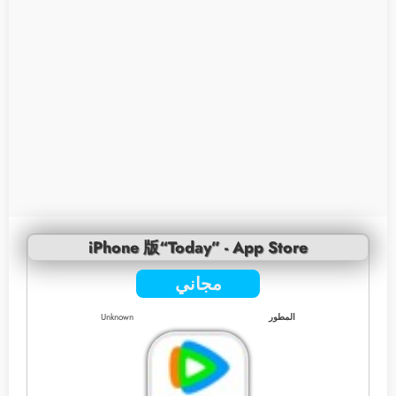
iPhone 版“Today” - App Store
مجاني
المطور
Unknown