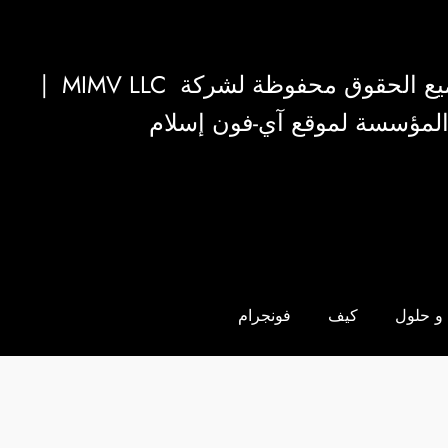
|
MIMV LLC
والمؤسسة لموقع آي-فون إسلام
و حلول
كيف
فونجرام