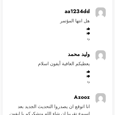
aa1234dd
هل انتها المؤتمر
رد
وليد محمد
يعطيكم العافية أيفون اسلام
رد
Azooz
انا اتوقع ان يصدروا التحديث الجديد بعد
اسبوع تقريبا ان شاء الله ونشكركم يا ايفون