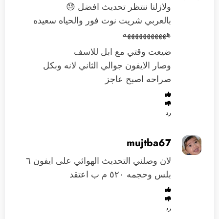
ولازلنا ننتظر تحديث افضل 😓
بالعربي شريت نوت فور والحياه سعيده
هههههههههههه
ضيعت وقتي مع ابل للاسف
وصار الايفون جوالي الثاني لانه وبكل
صراحه اصبح عاجز
رد
mujtba67
لان وصلني التحديث الهوائي على ايفون ٦
بلس وحجمه ٥٢٠ م ب اعتقد
رد