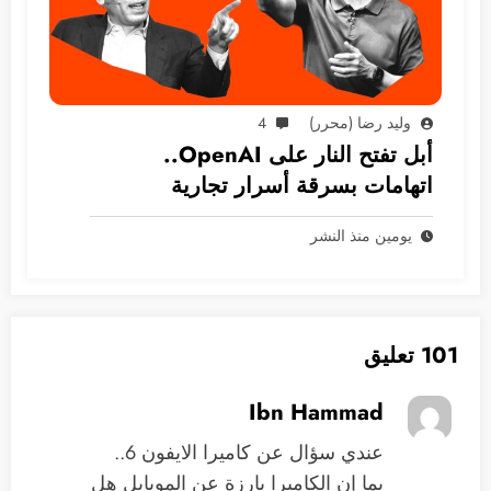
وليد رضا (محرر)
4
أبل تفتح النار على OpenAI..
اتهامات بسرقة أسرار تجارية
يومين منذ النشر
101 تعليق
Ibn Hammad
عندي سؤال عن كاميرا الايفون 6..
بما إن الكاميرا بارزة عن الموبايل هل