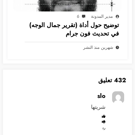
مدير المدونة
6
توضيح حول أداة (تقرير جمال الوجه)
في تحديث فون جرام
شهرين منذ النشر
432 تعليق
slo
شريتها
رد