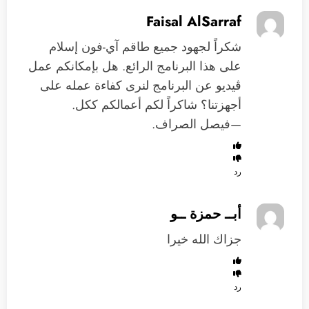
Faisal AlSarraf
شكراً لجهود جميع طاقم آي-فون إسلام
على هذا البرنامج الرائع. هل بإمكانكم عمل
ڤيديو عن البرنامج لنرى كفاءة عمله على
أجهزتنا؟ شاكراً لكم أعمالكم ككل.
—فيصل الصراف.
رد
أبــ حمزة ــو
جزاك الله خيرا
رد