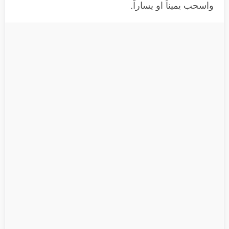
واسحب يميناُ او يساراً.